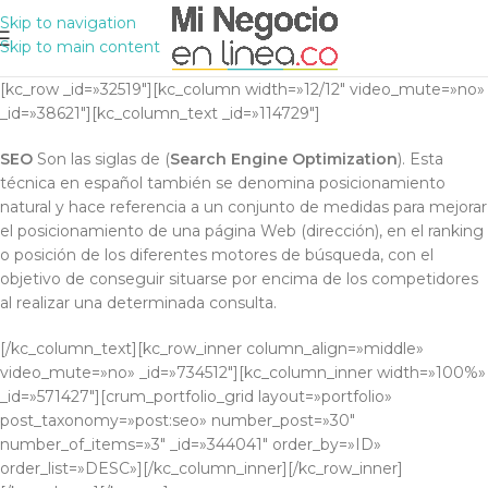
Skip to navigation
Skip to main content
[kc_row _id=»32519″][kc_column width=»12/12″ video_mute=»no»
_id=»38621″][kc_column_text _id=»114729″]
SEO
Son las siglas de (
Search Engine Optimization
). Esta
técnica en español también se denomina posicionamiento
natural y hace referencia a un conjunto de medidas para mejorar
el posicionamiento de una página Web (dirección), en el ranking
o posición de los diferentes motores de búsqueda, con el
objetivo de conseguir situarse por encima de los competidores
al realizar una determinada consulta.
[/kc_column_text][kc_row_inner column_align=»middle»
video_mute=»no» _id=»734512″][kc_column_inner width=»100%»
_id=»571427″][crum_portfolio_grid layout=»portfolio»
post_taxonomy=»post:seo» number_post=»30″
number_of_items=»3″ _id=»344041″ order_by=»ID»
order_list=»DESC»][/kc_column_inner][/kc_row_inner]